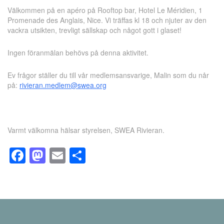
Välkommen på en apéro på Rooftop bar, Hotel Le Méridien, 1
Promenade des Anglais, Nice. Vi träffas kl 18 och njuter av den
vackra utsikten, trevligt sällskap och något gott i glaset!
Ingen föranmälan behövs på denna aktivitet.
Ev frågor ställer du till vår medlemsansvarige, Malin som du når
på:
rivieran.medlem@swea.org
Varmt välkomna hälsar styrelsen, SWEA Rivieran.
Facebook
Mastodon
Email
Dela